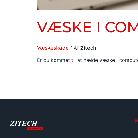
VÆSKE I CO
/ Af
Væskeskade
Zitech
Er du kommet til at hælde væske i computer