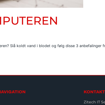
MPUTEREN
en? Slå koldt vand i blodet og følg disse 3 anbefalinger fr
NAVIGATION
KONTAKT
Zitech IT S