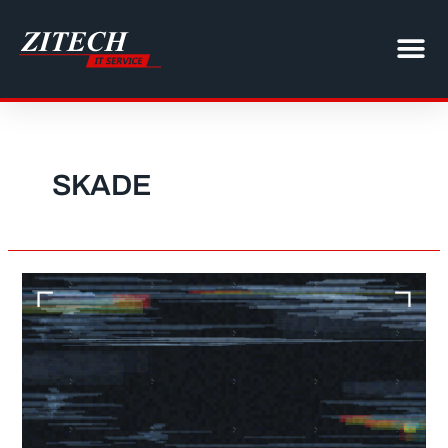
Gå
til
indholdet
SKADE