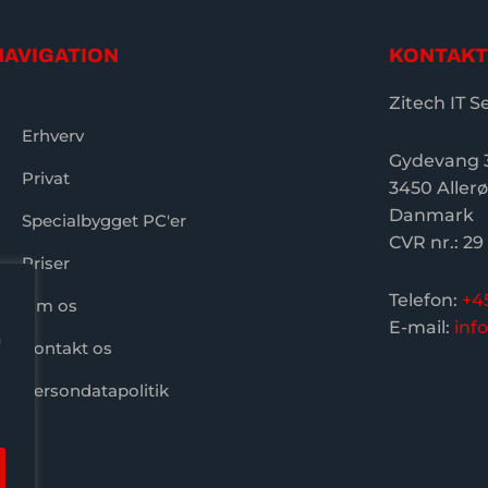
NAVIGATION
KONTAKT
Zitech IT S
Erhverv
Gydevang 
Privat
3450 Aller
Danmark
Specialbygget PC'er
CVR nr.: 29
Priser
Telefon:
+4
Om os
E-mail:
inf
n
Kontakt os
Persondatapolitik