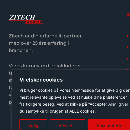
Zitech er din erfarne it-partner
med over 25 års erfaring i
branchen.
Vores kerneværdier inkluderer
troværdighed og ekspertise, og vi
Vi elsker cookies
stræber efter at levere
førsteklasses support til både
Vi bruger cookies på vores hjemmeside for at give dig de
virksomheder/erhvervskunder og
mest relevante oplevelse ved at huske dine præferencer
private.
fra tidligere besøg. Ved at klikke på "Accepter Alle", giver
du samtykke til brugen af ​​ALLE cookies.
Vælg
Afvis Alle
Accepter Alle