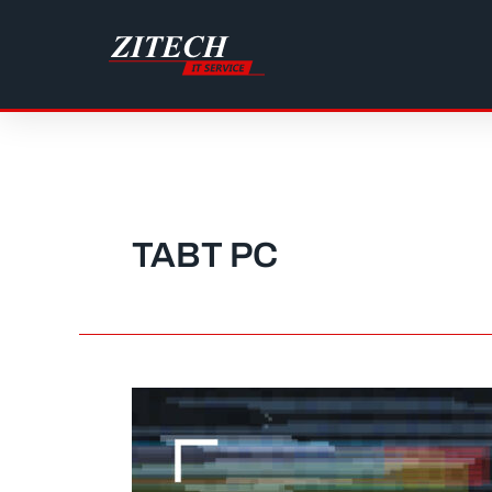
Gå
til
indholdet
TABT PC