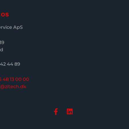
 OS
ervice ApS
39
ød
 42 44 89
5 48 13 00 00
o@zitech.dk
F
L
a
i
c
n
e
k