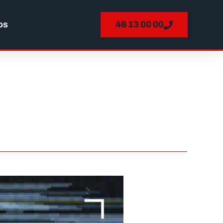
os
48 13 00 00