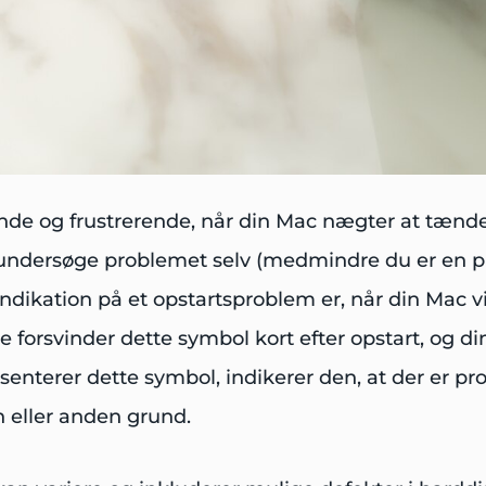
de og frustrerende, når din Mac nægter at tænde.
undersøge problemet selv (medmindre du er en pro
g indikation på et opstartsproblem er, når din Ma
forsvinder dette symbol kort efter opstart, og di
senterer dette symbol, indikerer den, at der er 
n eller anden grund.