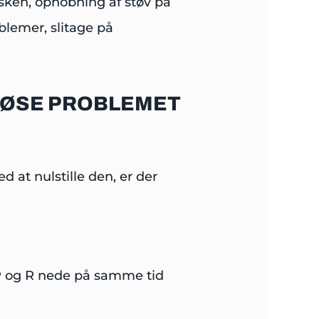
isken, ophobning af støv på
blemer, slitage på
 LØSE PROBLEMET
at nulstille den, er der
 og R nede på samme tid