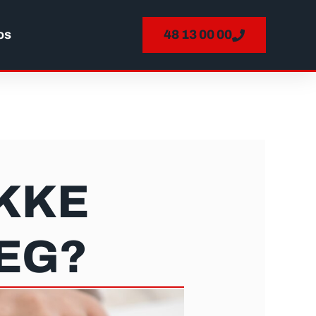
os
48 13 00 00
IKKE
EG?