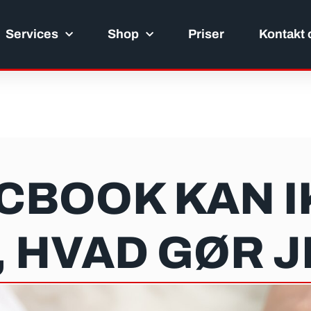
Services
Shop
Priser
Kontakt 
CBOOK KAN 
 HVAD GØR J