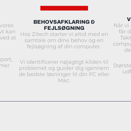
V
BEHOVSAFKLARING &
 vores
Når vi
FEJLSØGNING
vt kan
får 
Hos Zitech starter vi altid med en
ved at
Takk
samtale om dine behov og en
comput
fejlsøgning af din computer.
de
port,
Vi identificerer nøjagtigt kilden til
mmer
Størst
problemet og guider dig igennem
udf
de bedste løsninger til din PC eller
Mac.