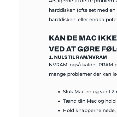
Årsagerne til dette problem 
harddisken (ofte set med en 
harddisken, eller endda pote
KAN DE MAC IKK
VED AT GØRE FØ
1. NULSTIL RAM/NVRAM
NVRAM, også kaldet PRAM på 
mange problemer der kan lø
Sluk Mac’en og vent 2 
Tænd din Mac og hold
Hold knapperne nede, i