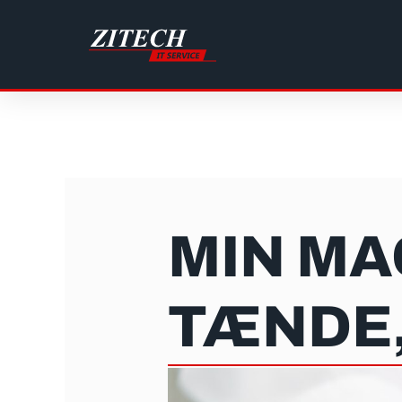
Gå
til
indholdet
MIN MA
TÆNDE,