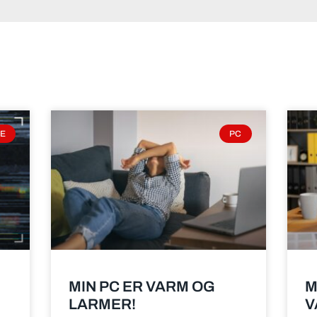
E
PC
MIN PC ER VARM OG
M
LARMER!
V