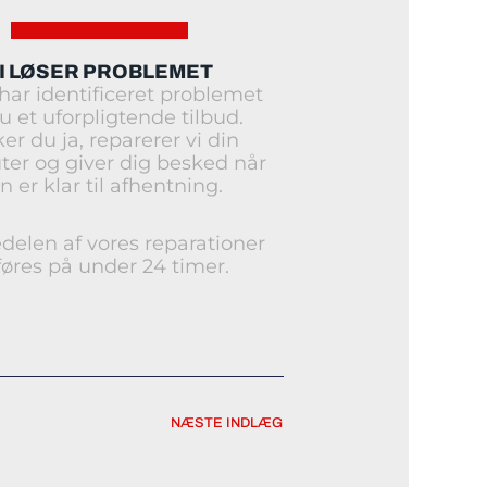
I LØSER PROBLEMET
 har identificeret problemet
du et uforpligtende tilbud.
er du ja, reparerer vi din
er og giver dig besked når
n er klar til afhentning.
edelen af vores reparationer
øres på under 24 timer.
NÆSTE INDLÆG