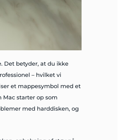
 Det betyder, at du ikke
fessionel – hvilket vi
c viser et mappesymbol med et
n Mac starter op som
problemer med harddisken, og