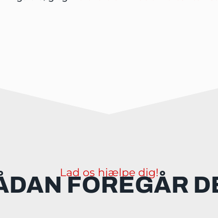
Lad os hjælpe dig!
ÅDAN FOREGÅR D