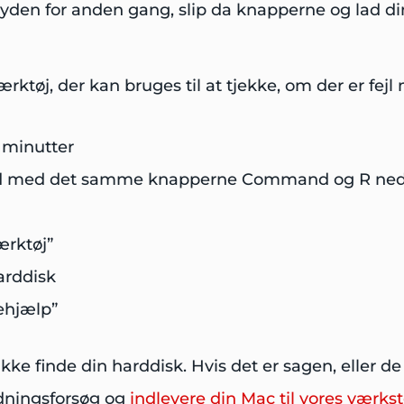
t-lyden for anden gang, slip da knapperne og lad 
rktøj, der kan bruges til at tjekke, om der er fej
 minutter
d med det samme knapperne Command og R nede p
ærktøj”
arddisk
tehjælp”
ikke finde din harddisk. Hvis det er sagen, eller d
edningsforsøg og
indlevere din Mac til vores værks