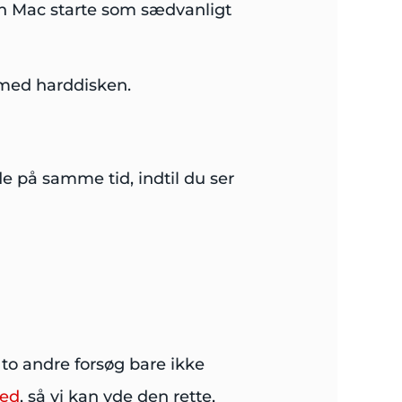
din Mac starte som sædvanligt
l med harddisken.
å samme tid, indtil du ser
e to andre forsøg bare ikke
ted
, så vi kan yde den rette,