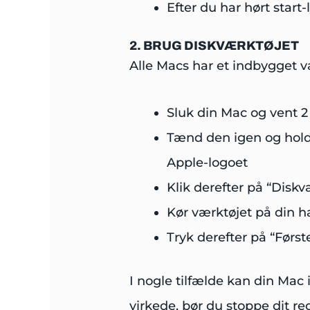
Efter du har hørt star
2. BRUG DISKVÆRKTØJET
Alle Macs har et indbygget væ
Sluk din Mac og vent 2
Tænd den igen og hol
Apple-logoet
Klik derefter på “Diskv
Kør værktøjet på din h
Tryk derefter på “Førs
I nogle tilfælde kan din Mac 
virkede, bør du stoppe dit r