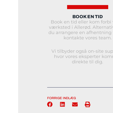
BOOK EN TID
Book en tid eller kom forbi
værksted i Allerød. Alternati
du arrangere en afhentning 
kontakte vores team.
Vi tilbyder også on-site sup
hvor vores eksperter ko
direkte til dig.
FORRIGE INDLÆG