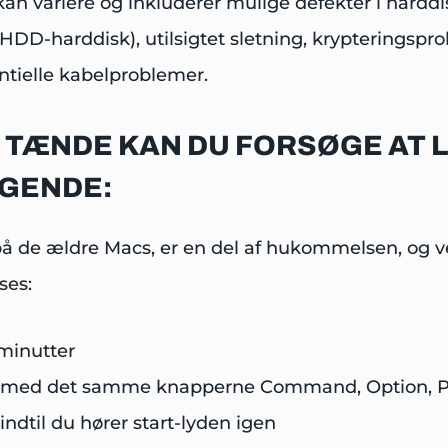
kan variere og inkluderer mulige defekter i hardd
HDD-harddisk), utilsigtet sletning, krypteringspro
ntielle kabelproblemer.
E TÆNDE KAN DU FORSØGE AT
LGENDE:
de ældre Macs, er en del af hukommelsen, og ved 
ses:
minutter
 med det samme knapperne Command, Option, P
ndtil du hører start-lyden igen